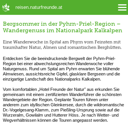
➜ Hauptregion der Seite anspringen
reisen.naturfreunde.at
Bergsommer in der Pyhrn-Priel-Region –
Wandergenuss im Nationalpark Kalkalpen
Eine Wanderwoche in Spital am Phyrn vom Feinsten mit
traumhafter Natur, Almen und romantischen Berghütten.
Entdecken Sie die beeindruckende Bergwelt der Pyhrn-Priel-
Region bei einer abwechslungsreichen Wanderwoche voller
Naturgenuss. Rund um Spital am Pyhrn erwarten Sie blühende
Almwiesen, aussichtsreiche Gipfel, glasklare Bergseen und die
einzigartige Landschaft des Nationalparks Kalkalpen.
Vom komfortablen „Hotel Freunde der Natur" aus erkunden Sie
gemeinsam mit einem zertifizierten Wanderführer die schönsten
Wandergebiete der Region. Geplante Touren führen unter
anderem zum idyllischen Gleinkersee, durch die wildromantische
Dr.-Vogelgesang-Klamm, zum Pießling-Ursprung sowie auf die
Wurzeralm, Gowilalm und Hutterer Höss. Je nach Wetter- und
Wegverhältnissen können die Touren angepasst werden.