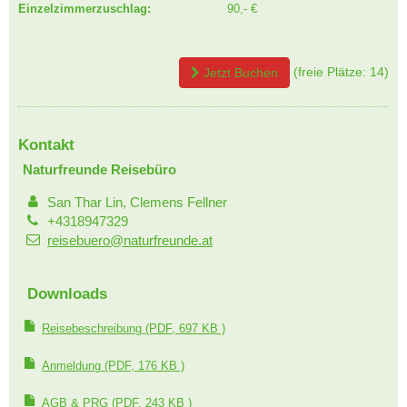
Einzelzimmerzuschlag:
90,- €
(freie Plätze: 14)
Jetzt Buchen
Kontakt
Naturfreunde Reisebüro
San Thar Lin, Clemens Fellner
+4318947329
reisebuero@naturfreunde.at
Downloads
Reisebeschreibung
(PDF, 697 KB )
Anmeldung
(PDF, 176 KB )
AGB & PRG
(PDF, 243 KB )