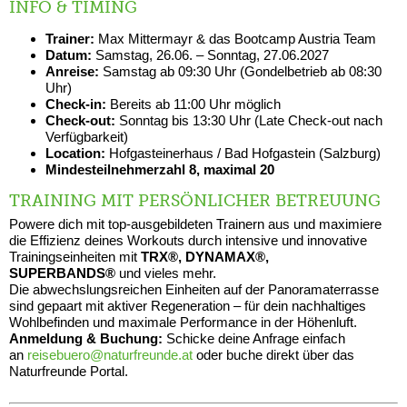
INFO & TIMING
Trainer:
Max Mittermayr & das Bootcamp Austria Team
Datum:
Samstag, 26.06. – Sonntag, 27.06.2027
Anreise:
Samstag ab 09:30 Uhr (Gondelbetrieb ab 08:30
Uhr)
Check-in:
Bereits ab 11:00 Uhr möglich
Check-out:
Sonntag bis 13:30 Uhr (Late Check-out nach
Verfügbarkeit)
Location:
Hofgasteinerhaus / Bad Hofgastein (Salzburg)
Mindesteilnehmerzahl 8, maximal 20
TRAINING MIT PERSÖNLICHER BETREUUNG
Powere dich mit top-ausgebildeten Trainern aus und maximiere
die Effizienz deines Workouts durch intensive und innovative
Trainingseinheiten mit
TRX®, DYNAMAX®,
SUPERBANDS®
und vieles mehr.
Die abwechslungsreichen Einheiten auf der Panoramaterrasse
sind gepaart mit aktiver Regeneration – für dein nachhaltiges
Wohlbefinden und maximale Performance in der Höhenluft.
Anmeldung & Buchung:
Schicke deine Anfrage einfach
an
reisebuero@naturfreunde.at
oder buche direkt über das
Naturfreunde Portal.