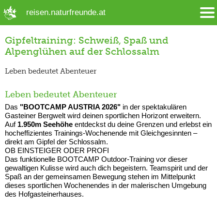
➜ Hauptregion der Seite anspringen
reisen.naturfreunde.at
Gipfeltraining: Schweiß, Spaß und
Alpenglühen auf der Schlossalm
Leben bedeutet Abenteuer
Leben bedeutet Abenteuer
Das
"BOOTCAMP AUSTRIA 2026"
in der spektakulären
Gasteiner Bergwelt wird deinen sportlichen Horizont erweitern.
Auf
1.950m Seehöhe
entdeckst du deine Grenzen und erlebst ein
hocheffizientes Trainings-Wochenende mit Gleichgesinnten –
direkt am Gipfel der Schlossalm.
OB EINSTEIGER ODER PROFI
Das funktionelle BOOTCAMP Outdoor-Training vor dieser
gewaltigen Kulisse wird auch dich begeistern. Teamspirit und der
Spaß an der gemeinsamen Bewegung stehen im Mittelpunkt
dieses sportlichen Wochenendes in der malerischen Umgebung
des Hofgasteinerhauses.